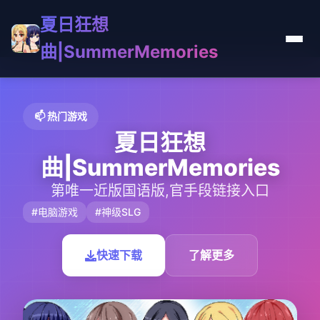
夏日狂想
曲|SummerMemories
📫 热门游戏
夏日狂想
曲|SummerMemories
第唯一近版国语版,官手段链接入口
#电脑游戏
#神级SLG
快速下载
了解更多