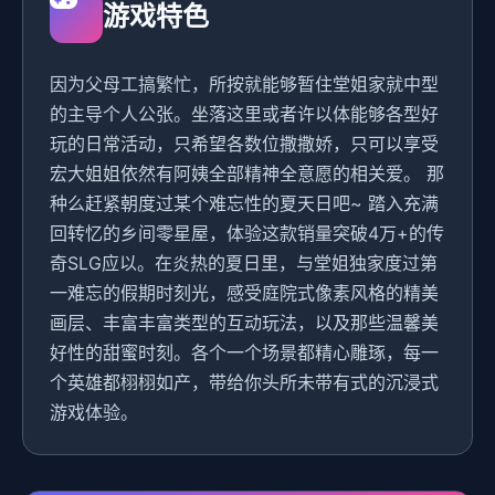
游戏特色
因为父母工搞繁忙，所按就能够暂住堂姐家就中型
的主导个人公张。坐落这里或者许以体能够各型好
玩的日常活动，只希望各数位撒撒娇，只可以享受
宏大姐姐依然有阿姨全部精神全意愿的相关爱。 那
种么赶紧朝度过某个难忘性的夏天日吧~ 踏入充满
回转忆的乡间零星屋，体验这款销量突破4万+的传
奇SLG应以。在炎热的夏日里，与堂姐独家度过第
一难忘的假期时刻光，感受庭院式像素风格的精美
画层、丰富丰富类型的互动玩法，以及那些温馨美
好性的甜蜜时刻。各个一个场景都精心雕琢，每一
个英雄都栩栩如产，带给你头所未带有式的沉浸式
游戏体验。