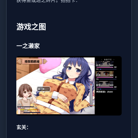
获得鱼或迷之碎片。
拍拍卡：
游戏之图
一之濑家
玄关：