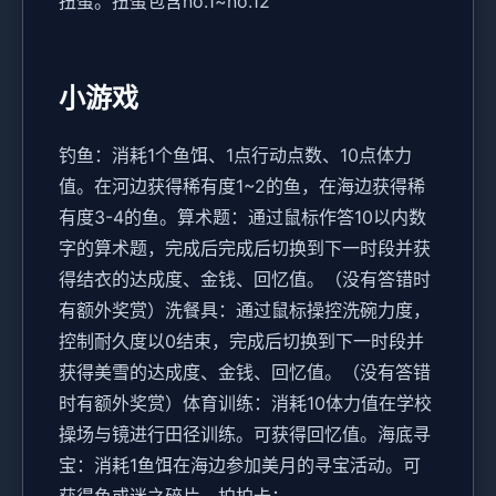
扭蛋。扭蛋包含no.1~no.12
小游戏
钓鱼：消耗1个鱼饵、1点行动点数、10点体力
值。在河边获得稀有度1~2的鱼，在海边获得稀
有度3-4的鱼。
算术题：通过鼠标作答10以内数
字的算术题，完成后完成后切换到下一时段并获
得结衣的达成度、金钱、回忆值。（没有答错时
有额外奖赏）
洗餐具：通过鼠标操控洗碗力度，
控制耐久度以0结束，完成后切换到下一时段并
获得美雪的达成度、金钱、回忆值。（没有答错
时有额外奖赏）
体育训练：消耗10体力值在学校
操场与镜进行田径训练。可获得回忆值。
海底寻
宝：消耗1鱼饵在海边参加美月的寻宝活动。可