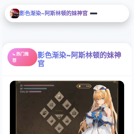
影色渐染~阿斯林顿的妹神官
影色渐染~阿斯林顿的妹神
🚼 热门推
荐
官