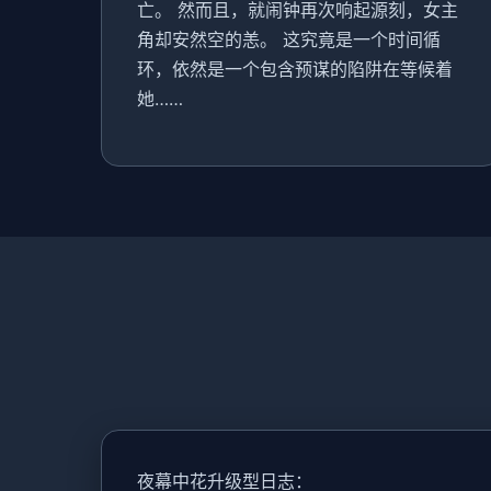
亡。 然而且，就闹钟再次响起源刻，女主
角却安然空的恙。 这究竟是一个时间循
环，依然是一个包含预谋的陷阱在等候着
她……
夜幕中花升级型日志：