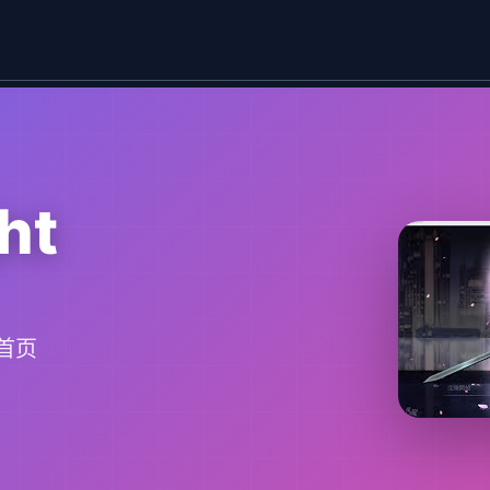
ht
文首页