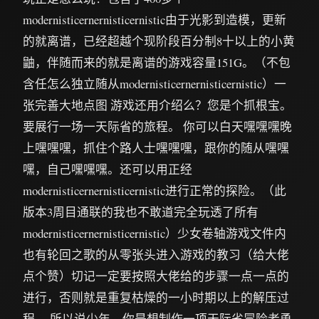
modernisticernernisticernistic由于光影到造模，更新
的就离谱，已经超越个现阶段百分制8十以上的小黄
鼬，伴随而来的就是离谱的游戏容量151G。（不包
含任怎么独立随从modernisticernernisticernistic）一
张完善大地点图 游戏还用介绍么？您是个抓根宝。
要展行一场一天际省的旅程。 你可以白天嘿嘿嘿晚
上嘿嘿嘿，抓住个路人士嘿嘿嘿，跟你的随从嘿嘿
嘿，自己嘿嘿嘿。还可以用正经
modernisticernernisticernistic进行正常的探险。（此
版本3周目通联的我也不敢道完全玩透了所有
modernisticernernisticernistic）少女卷轴游戏文件内
也有轮回之歌的从零张头进入游戏的教习（给大佬
点个赞）切记一定要按照大佬给的步骤一点一点的
进行，否则就是重复枯燥的一小时期以上的解压过
程。 所以说少年，你是想制作一项天际省冒险者勇