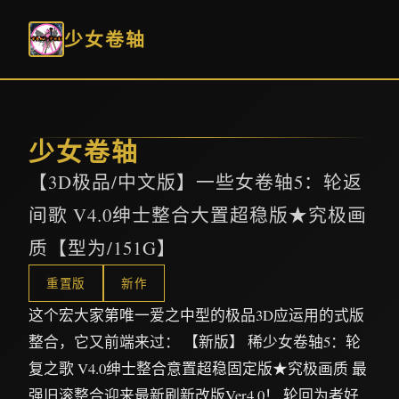
少女卷轴
少女卷轴
【3D极品/中文版】一些女卷轴5：轮返
间歌 V4.0绅士整合大置超稳版★究极画
质【型为/151G】
重置版
新作
这个宏大家第唯一爱之中型的极品3D应运用的式版
整合，它又前端来过： 【新版】 稀少女卷轴5：轮
复之歌 V4.0绅士整合意置超稳固定版★究极画质 最
强旧滚整合迎来最新刷新改版Ver4.0！ 轮回为者好