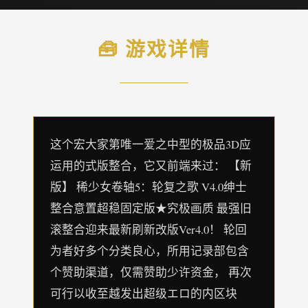
🧰 游戏详情
这个宏大家第唯一爱之中型的极品3D应
运用的式版整合，它又前端来过： 【新
版】 稀少女卷轴5：轮复之歌 V4.0绅士
整合意置超稳固定版★究极画质 最强旧
滚整合迎来最新刷新改版Ver4.0！ 轮回
为者好多个分类良心，所用记录部包含
个赞助渠道，仅需赞助少许资金， 再次
可行以收至越发出超级エロ的内区块