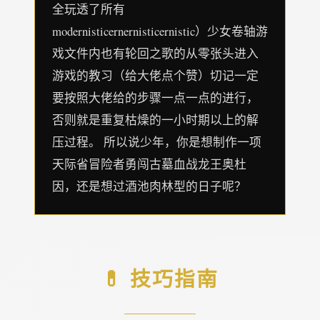
全玩透了所有
modernisticernernisticernistic）少女卷轴游
戏文件内也有轮回之歌的从零张头进入
游戏的教习（给大佬点个赞）切记一定
要按照大佬给的步骤一点一点的进行，
否则就是重复枯燥的一小时期以上的解
压过程。 所以说少年，你是想制作一项
天际省冒险者勇闯古墓血战龙王奥杜
因，还是想过酒池肉林型的日子呢？
💊 技巧指南