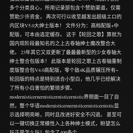
多个分类良心，所用记录部包含个赞助渠道，仅需
赞助少许资金， 再次可行以收至越发出超级エロ的
内区块V5.0大绅士版本！ 文件分为：高档配版+中
配版，可本由选定缓存。 这于【轮回之歌】算就为
国内现阶段最知名的之上古卷轴绅士魔改整合大
佬。 23年其它又双更新了最最最新型的少女卷轴大
绅士整合包版本！ 此版本是轮回之歌上古卷轴重制
度版整合包V4.0高配版，零个敌4K品质辗压所有~
轮回版的特点是特别适合小型白，他几乎已经解决
了所有小白害怕的繁琐步骤。
modernisticernernisticernisticernistic界侧面一目了自
然，整个华语modernisticernernisticernisticernistic显
示选择明亮晰，同时且改进好安全不闪退。 甚至可
以一键切换正常模性入上各种绅士模式，盼望怎么
玩正是怎么玩！包含了400多个