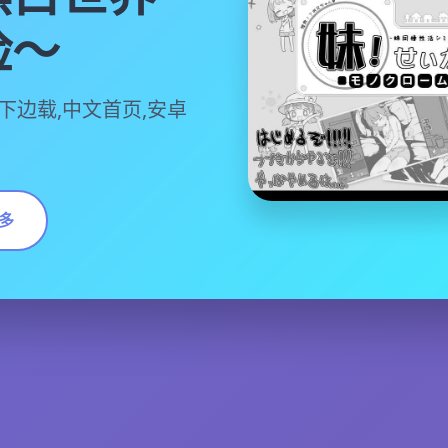
险～
下边载,中文首页,安卓
多