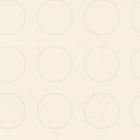
529224
0刀赞助码：
♡