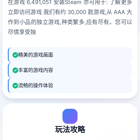
在游戏 6,491,051 安装Steam 亦可用于: 了解更多
立即访问游戏 我们有约 30,000 款游戏,从 AAA 大
作到小品的独立游戏,种类繁多,应有尽有。您可以
尽情享受独
精美的游戏画面
丰富的游戏内容
流畅的操作体验
玩法攻略