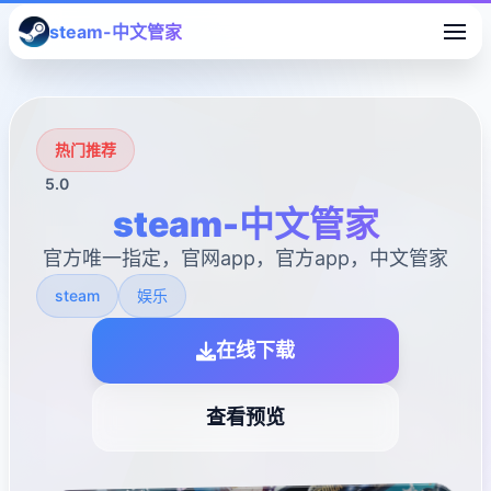
steam-中文管家
热门推荐
5.0
steam-中文管家
官方唯一指定，官网app，官方app，中文管家
steam
娱乐
在线下载
查看预览