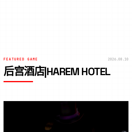
FEATURED GAME
2026.08.10
后宫酒店|HAREM HOTEL