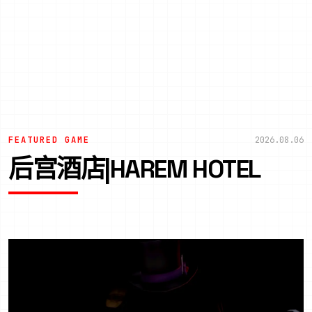
FEATURED GAME
2026.08.06
后宫酒店|HAREM HOTEL