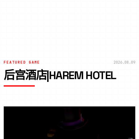
FEATURED GAME
2026.08.09
后宫酒店|HAREM HOTEL