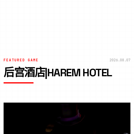
FEATURED GAME
2026.08.07
后宫酒店|HAREM HOTEL